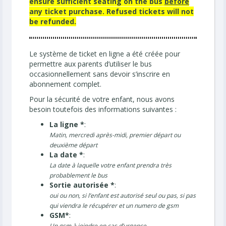
ensure sufficient seating on the bus
before
any ticket purchase. Refused tickets will not
be refunded.
Le système de ticket en ligne a été créée pour
permettre aux parents d’utiliser le bus
occasionnellement sans devoir s’inscrire en
abonnement complet.
Pour la sécurité de votre enfant, nous avons
besoin toutefois des informations suivantes :
La ligne *
:
Matin, mercredi après-midi, premier départ ou
deuxième départ
La date *
:
La date à laquelle votre enfant prendra très
probablement le bus
Sortie autorisée *
:
oui ou non, si l’enfant est autorisé seul ou pas, si pas
qui viendra le récupérer et un numero de gsm
GSM*
:
Un gsm à joindre en cas d’urgence