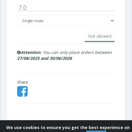
7.0
Not allowed
Attention
: You can only place orders between
27/08/2025 and 30/06/2026
Share
We use cookies to ensure you get the best experience on
©
2026
APEEEB3
.
APEEE Services
.
Privacy policy (GDPR)
|
Cookies policy
.