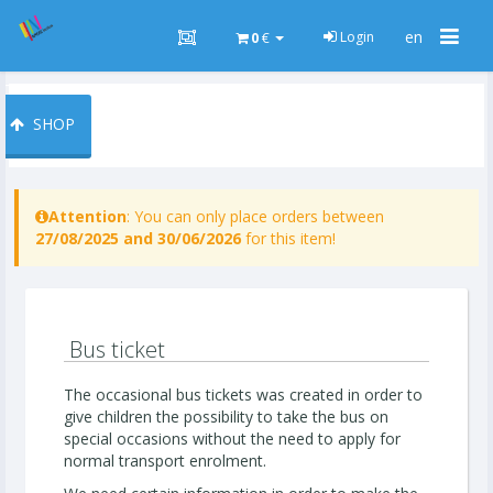
Togg
en
Login
0
€
navig
SHOP
Attention
: You can only place orders between
27/08/2025 and 30/06/2026
for this item!
Bus ticket
The occasional bus tickets was created in order to
give children the possibility to take the bus on
special occasions without the need to apply for
normal transport enrolment.