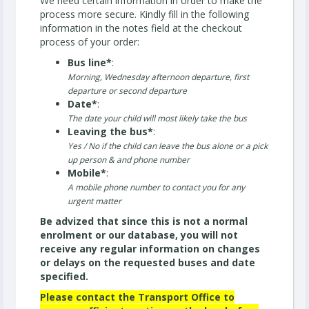
We need certain information in order to make the
process more secure. Kindly fill in the following
information in the notes field at the checkout
process of your order:
Bus line*
:
Morning, Wednesday afternoon departure, first
departure or second departure
Date*
:
The date your child will most likely take the bus
Leaving the bus*
:
Yes / No if the child can leave the bus alone or a pick
up person & and phone number
Mobile*
:
A mobile phone number to contact you for any
urgent matter
Be advized that since this is not a normal
enrolment or our database, you will not
receive any regular information on changes
or delays on the requested buses and date
specified.
Please contact the Transport Office to